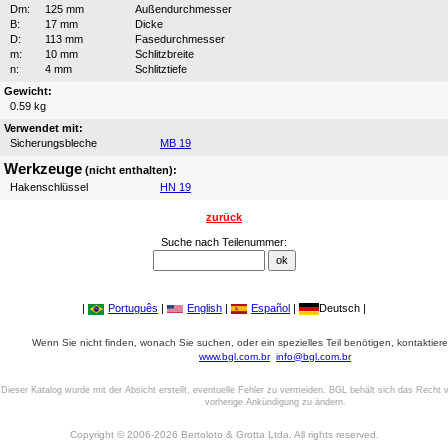
Dm:
125 mm
Außendurchmesser
B:
17 mm
Dicke
D:
113 mm
Fasedurchmesser
m:
10 mm
Schlitzbreite
n:
4 mm
Schlitztiefe
Gewicht:
0.59 kg
Verwendet mit:
Sicherungsbleche
MB 19
Werkzeuge
(nicht enthalten):
Hakenschlüssel
HN 19
zurück
Suche nach Teilenummer:
|
Português
|
English
|
Español
|
Deutsch |
Wenn Sie nicht finden, wonach Sie suchen, oder ein spezielles Teil benötigen, kontaktiere
www.bgl.com.br
info@bgl.com.br
Dieser Katalog wurde mit der Absicht erstellt, eventuelle Fehler zu vermeiden. BGL behält sich das Recht v
vorherige Ankündigung zu ändern.
Copyright © 2006-2026 Bertoloto & Grotta Ltda. All rights reserved.