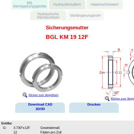
Sicherungsmutter
BGL KM 19 12F
Klicken zum Vergrößern
Klicken zum Vergr
Download CAD
Drucken
2D/3D
Größe:
G:
3.730"x12F
Gewindemaß
12
Fäden pro Zoll