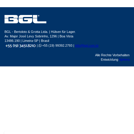
BGL - Bertoloto & Grotta Ltda. | Hülsen für Lager.
Av. Major José Levy Sobrinho, 1296 | Boa Vista
13486.190 | Limeira-SP | Brasil
|
+55 (19) 99392.2793 |
info@bgl.com.br
Alle Rechte Vorbehalten
Entwicklung
Sphera