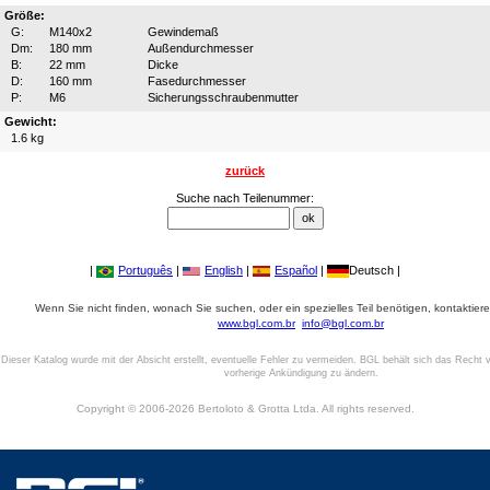
Größe:
G:
M140x2
Gewindemaß
Dm:
180 mm
Außendurchmesser
B:
22 mm
Dicke
D:
160 mm
Fasedurchmesser
P:
M6
Sicherungsschraubenmutter
Gewicht:
1.6 kg
zurück
Suche nach Teilenummer:
|
Português
|
English
|
Español
|
Deutsch |
Wenn Sie nicht finden, wonach Sie suchen, oder ein spezielles Teil benötigen, kontaktiere
www.bgl.com.br
info@bgl.com.br
Dieser Katalog wurde mit der Absicht erstellt, eventuelle Fehler zu vermeiden. BGL behält sich das Recht v
vorherige Ankündigung zu ändern.
Copyright © 2006-2026 Bertoloto & Grotta Ltda. All rights reserved.