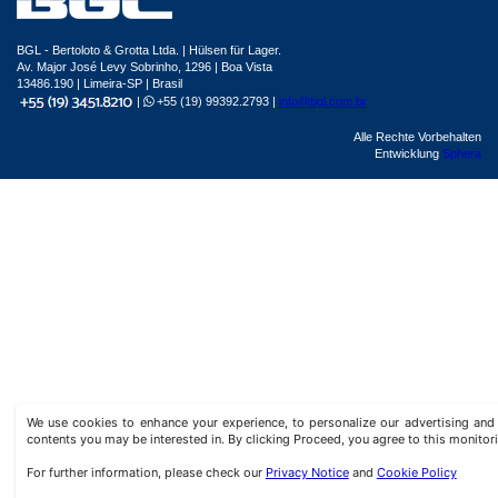
BGL - Bertoloto & Grotta Ltda. | Hülsen für Lager.
Av. Major José Levy Sobrinho, 1296 | Boa Vista
13486.190 | Limeira-SP | Brasil
|
+55 (19) 99392.2793 |
info@bgl.com.br
Alle Rechte Vorbehalten
Entwicklung
Sphera
We use cookies to enhance your experience, to personalize our advertising a
contents you may be interested in. By clicking Proceed, you agree to this monitor
For further information, please check our
Privacy Notice
and
Cookie Policy