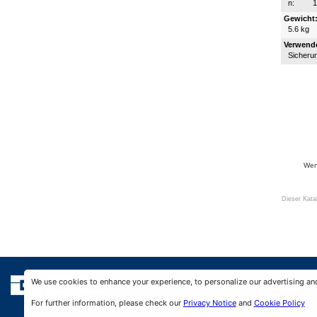
n:
Gewicht
5.6 kg
Verwende
Sicheru
Wenn
Dieser Kata
We use cookies to enhance your experience, to personalize our advertising an
For further information, please check our
Privacy Notice
and
Cookie Policy