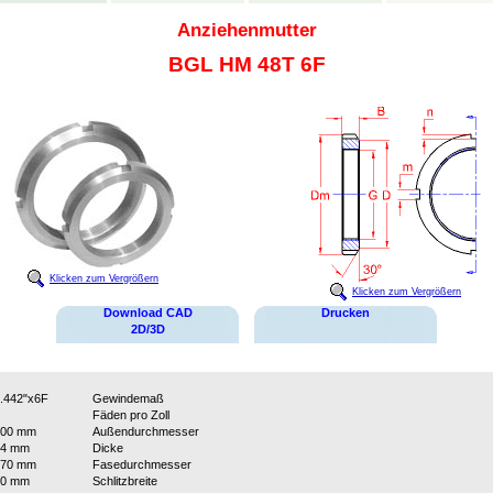
Anziehenmutter
BGL HM 48T 6F
Klicken zum Vergrößern
Klicken zum Vergrößern
Download CAD
Drucken
2D/3D
.442"x6F
Gewindemaß
Fäden pro Zoll
300 mm
Außendurchmesser
34 mm
Dicke
270 mm
Fasedurchmesser
20 mm
Schlitzbreite