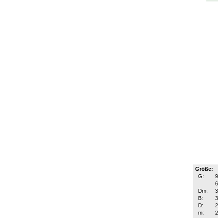
Größe:
G:
9
6
Dm:
B:
D:
m: