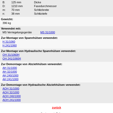
B:
125 mm
Dicke
D:
1210 mm
Fasedurchmesser
m:
70 mm
Schlitzbreite
n:
38 mm
Schlitztiefe
Gewicht:
396 kg
Verwendet mit:
MS Verriegelungsgeräte
MS 31/1000
Zur Montage von Spannhülsen verwendet:
H 31/1060
H 241/1060
Zur Montage von Hydraulische Spannhülsen verwendet:
OH 31/1060H
OH 241/1060H
Zur Demontage von Abziehhülsen verwendet:
AH 31/1000
AH 32/1000
AH 240/1000
AH 241/1000
Zur Demontage von Hydraulische Abziehhülsen verwendet:
AOH 31/1000
AOH 32/1000
AOH 240/1000
AOH 241/1000
zurück