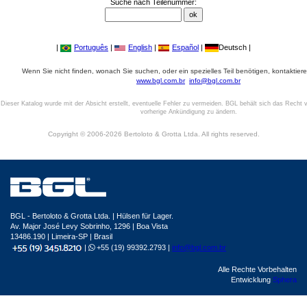
Suche nach Teilenummer:
|
Português
|
English
|
Español
|
Deutsch |
Wenn Sie nicht finden, wonach Sie suchen, oder ein spezielles Teil benötigen, kontaktiere
www.bgl.com.br
info@bgl.com.br
Dieser Katalog wurde mit der Absicht erstellt, eventuelle Fehler zu vermeiden. BGL behält sich das Recht v
vorherige Ankündigung zu ändern.
Copyright © 2006-2026 Bertoloto & Grotta Ltda. All rights reserved.
BGL - Bertoloto & Grotta Ltda. | Hülsen für Lager.
Av. Major José Levy Sobrinho, 1296 | Boa Vista
13486.190 | Limeira-SP | Brasil
|
+55 (19) 99392.2793 |
info@bgl.com.br
Alle Rechte Vorbehalten
Entwicklung
Sphera