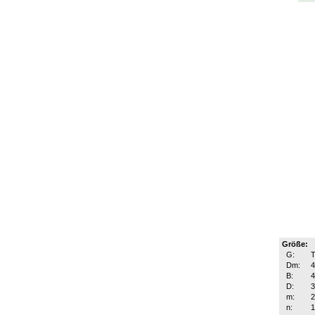
Größe:
G:
T
Dm:
B:
D:
m:
n: