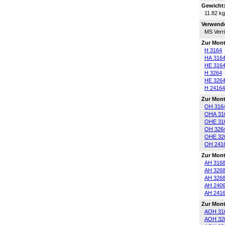
Gewicht
11.82 kg
Verwende
MS Verr
Zur Mon
H 3164
HA 316
HE 316
H 3264
HE 326
H 24164
Zur Mont
OH 316
OHA 31
OHE 31
OH 326
OHE 32
OH 241
Zur Mont
AH 316
AH 326
AH 326
AH 240
AH 241
Zur Mont
AOH 31
AOH 32