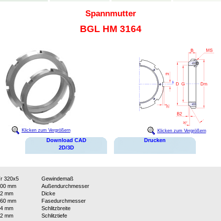
Spannmutter
BGL HM 3164
Klicken zum Vergrößern
Klicken zum Vergrößern
Download CAD
Drucken
2D/3D
r 320x5
Gewindemaß
400 mm
Außendurchmesser
42 mm
Dicke
360 mm
Fasedurchmesser
24 mm
Schlitzbreite
12 mm
Schlitztiefe