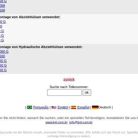
68 G
068
168
ontage von Abziehhülsen verwendet:
60 G
60
0 G
0 G
0 G
ntage von Hydraulische Abziehhülsen verwendet:
060 G
160
60 G
60 G
60 G
zurück
Suche nach Teilenummer:
|
Português
|
English
|
Español
|
Deutsch |
 Sie nicht finden, wonach Sie suchen, oder ein spezielles Teil benötigen, kontaktieren Sie uns b
www.bgl.com.br
info@bgl.com.br
log wurde mit der Absicht erstellt, eventuelle Fehler zu vermeiden. BGL behält sich das Recht vor, Spezifik
vorherige Ankündigung zu ändern.