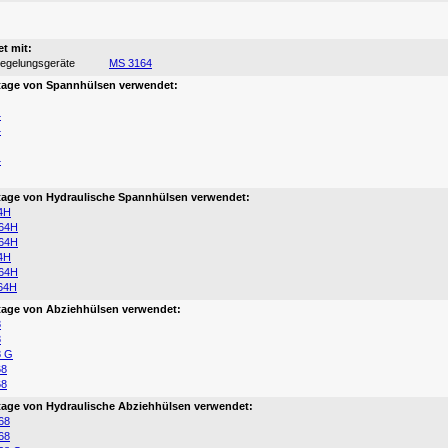
:
t mit:
iegelungsgeräte
MS 3164
tage von Spannhülsen verwendet:
4
4
4
age von Hydraulische Spannhülsen verwendet:
4H
64H
64H
4H
64H
64H
age von Abziehhülsen verwendet:
8
8
8 G
68
68
age von Hydraulische Abziehhülsen verwendet:
68
68