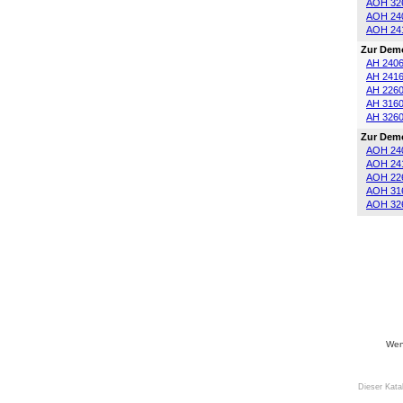
AOH 32
AOH 24
AOH 24
Zur Dem
AH 240
AH 241
AH 226
AH 316
AH 326
Zur Demo
AOH 24
AOH 24
AOH 22
AOH 31
AOH 32
Wenn
Dieser Kata