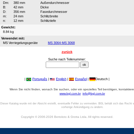
Dm:
380 mm
Außendurchmesser
B:
42 mm
Dicke
D:
356 mm
Fasedurchmesser
m:
24 mm
Schlitzbreite
n:
12 mm
Schlitztiefe
Gewicht:
8.84 kg
Verwendet mit:
MS Verriegelungsgeräte
MS 3064-MS 3068
zurück
Suche nach Teilenummer:
|
Português
|
English
|
Español
|
Deutsch |
Wenn Sie nicht finden, wonach Sie suchen, oder ein spezielles Teil benötigen, kontaktiere
www.bgl.com.br
info@bgl.com.br
Dieser Katalog wurde mit der Absicht erstellt, eventuelle Fehler zu vermeiden. BGL behält sich das Recht v
vorherige Ankündigung zu ändern.
Copyright © 2006-2026 Bertoloto & Grotta Ltda. All rights reserved.