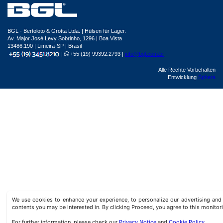
BGL - Bertoloto & Grotta Ltda. | Hülsen für Lager.
Av. Major José Levy Sobrinho, 1296 | Boa Vista
13486.190 | Limeira-SP | Brasil
|
+55 (19) 99392.2793 |
info@bgl.com.br
Alle Rechte Vorbehalten
Entwicklung
Sphera
We use cookies to enhance your experience, to personalize our advertising a
contents you may be interested in. By clicking Proceed, you agree to this monitor
For further information, please check our
Privacy Notice
and
Cookie Policy