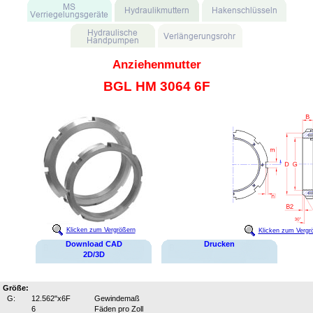
Anziehenmutter
BGL HM 3064 6F
Klicken zum Vergrößern
Klicken zum Vergr
Download CAD
Drucken
2D/3D
Größe:
G:
12.562"x6F
Gewindemaß
6
Fäden pro Zoll