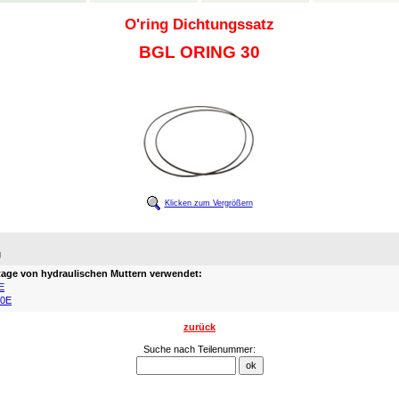
O'ring Dichtungssatz
BGL ORING 30
Klicken zum Vergrößern
:
g
age von hydraulischen Muttern verwendet:
E
0E
zurück
Suche nach Teilenummer: