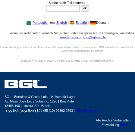
Suche nach Teilenummer:
|
Português
|
English
|
Español
|
Deutsch |
Wenn Sie nicht finden, wonach Sie suchen, oder ein spezielles Teil benötigen, kontaktiere
www.bgl.com.br
info@bgl.com.br
Dieser Katalog wurde mit der Absicht erstellt, eventuelle Fehler zu vermeiden. BGL behält sich das Recht v
vorherige Ankündigung zu ändern.
Copyright © 2006-2026 Bertoloto & Grotta Ltda. All rights reserved.
BGL - Bertoloto & Grotta Ltda. | Hülsen für Lager.
Av. Major José Levy Sobrinho, 1296 | Boa Vista
13486.190 | Limeira-SP | Brasil
|
+55 (19) 99392.2793 |
info@bgl.com.br
Alle Rechte Vorbehalten
Entwicklung
Sphera