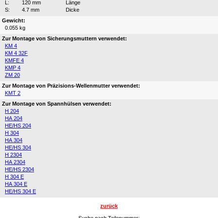
L:
120 mm
Länge
S:
4.7 mm
Dicke
Gewicht:
0.055 kg
Zur Montage von Sicherungsmuttern verwendet:
KM 4
KM 4 32F
KMFE 4
KMP 4
ZM 20
Zur Montage von Präzisions-Wellenmutter verwendet:
KMT 2
Zur Montage von Spannhülsen verwendet:
H 204
HA 204
HE/HS 204
H 304
HA 304
HE/HS 304
H 2304
HA 2304
HE/HS 2304
H 304 E
HA 304 E
HE/HS 304 E
zurück