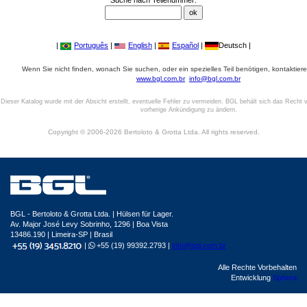
Suche nach Teilenummer:
|
Português
|
English
|
Español
|
Deutsch |
Wenn Sie nicht finden, wonach Sie suchen, oder ein spezielles Teil benötigen, kontaktiere
www.bgl.com.br
info@bgl.com.br
Dieser Katalog wurde mit der Absicht erstellt, eventuelle Fehler zu vermeiden. BGL behält sich das Recht v
vorherige Ankündigung zu ändern.
Copyright © 2006-2026 Bertoloto & Grotta Ltda. All rights reserved.
BGL - Bertoloto & Grotta Ltda. | Hülsen für Lager.
Av. Major José Levy Sobrinho, 1296 | Boa Vista
13486.190 | Limeira-SP | Brasil
|
+55 (19) 99392.2793 |
info@bgl.com.br
Alle Rechte Vorbehalten
Entwicklung
Sphera