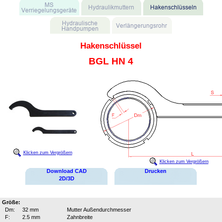
Hakenschlüssel
BGL HN 4
Klicken zum Vergrößern
Klicken zum Vergrößern
Download CAD
Drucken
2D/3D
Größe:
Dm:
32 mm
Mutter Außendurchmesser
F:
2.5 mm
Zahnbreite