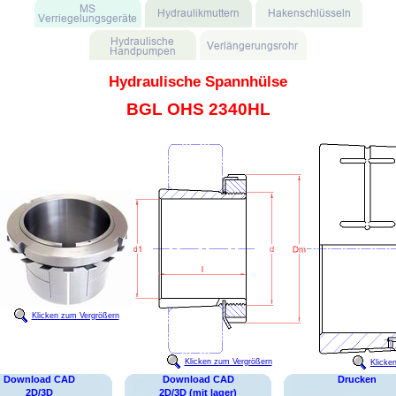
Hydraulische Spannhülse
BGL OHS 2340HL
Klicken zum Vergrößern
Klicken zum Vergrößern
Klicke
Download CAD
Download CAD
Drucken
2D/3D
2D/3D (mit lager)