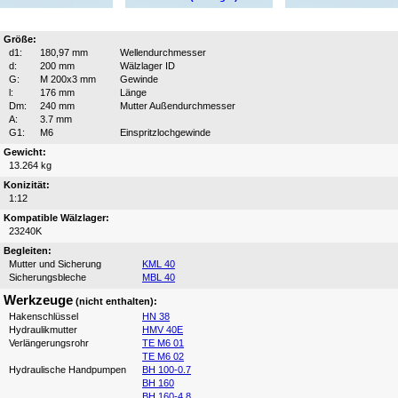
Größe:
d1:
180,97 mm
Wellendurchmesser
d:
200 mm
Wälzlager ID
G:
M 200x3 mm
Gewinde
l:
176 mm
Länge
Dm:
240 mm
Mutter Außendurchmesser
A:
3.7 mm
G1:
M6
Einspritzlochgewinde
Gewicht:
13.264 kg
Konizität:
1:12
Kompatible Wälzlager:
23240K
Begleiten:
Mutter und Sicherung
KML 40
Sicherungsbleche
MBL 40
Werkzeuge
(nicht enthalten):
Hakenschlüssel
HN 38
Hydraulikmutter
HMV 40E
Verlängerungsrohr
TE M6 01
TE M6 02
Hydraulische Handpumpen
BH 100-0.7
BH 160
BH 160-4.8