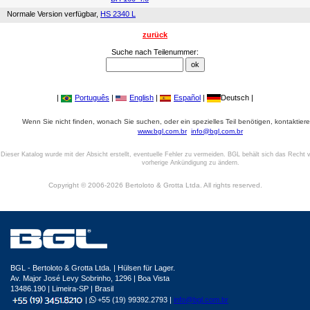
Normale Version verfügbar,
HS 2340 L
zurück
Suche nach Teilenummer:
|
Português
|
English
|
Español
|
Deutsch |
Wenn Sie nicht finden, wonach Sie suchen, oder ein spezielles Teil benötigen, kontaktiere
www.bgl.com.br
info@bgl.com.br
Dieser Katalog wurde mit der Absicht erstellt, eventuelle Fehler zu vermeiden. BGL behält sich das Recht v
vorherige Ankündigung zu ändern.
Copyright © 2006-2026 Bertoloto & Grotta Ltda. All rights reserved.
BGL - Bertoloto & Grotta Ltda. | Hülsen für Lager.
Av. Major José Levy Sobrinho, 1296 | Boa Vista
13486.190 | Limeira-SP | Brasil
|
+55 (19) 99392.2793 |
info@bgl.com.br