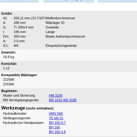
Größe:
d1:
265,11 mm (10.7/16")
Wellendurchmesser
d:
280 mm
Wälzlager ID
G:
Tr 280x4 mm
Gewinde
l:
195 mm
Länge
Dm:
350 mm
Mutter Außendurchmesser
A:
2.5 mm
G1:
M4
Einspritzlochgewinde
Gewicht:
19.8 kg
Konizität:
1:12
Kompatible Wälzlager:
22256K
23156K
Begleiten:
Mutter und Sicherung
HM 3156
MS Verriegelungsgeräte
MS 3152-MS 3156
Werkzeuge
(nicht enthalten):
Hydraulikmutter
HMV 56E
Verlängerungsrohr
TE M4 01
Hydraulische Handpumpen
BH 100-0.7
BH 160
BH 160-4.8