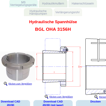
Hydraulische Spannhülse
BGL OHA 3156H
Klicken zum Vergrößern
Klicken zum Vergrößern
Klicke
Download CAD
Download CAD
Drucken
2D/3D
2D/3D (mit lager)