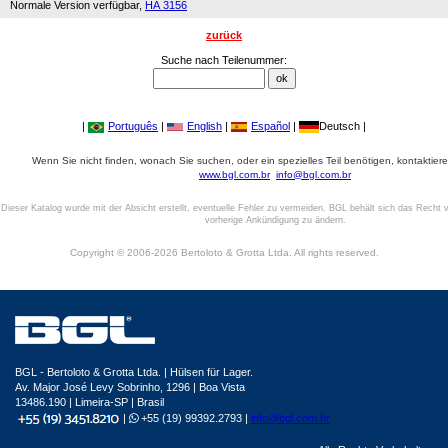
Normale Version verfügbar,
HA 3156
zurück
Suche nach Teilenummer:
|
Português
|
English
|
Español
|
Deutsch |
Wenn Sie nicht finden, wonach Sie suchen, oder ein spezielles Teil benötigen, kontaktiere
www.bgl.com.br
info@bgl.com.br
Dieser Katalog wurde mit der Absicht erstellt, eventuelle Fehler zu vermeiden. BGL behält sich das Recht v
vorherige Ankündigung zu ändern.
Copyright © 2006-2026 Bertoloto & Grotta Ltda. All rights reserved.
BGL - Bertoloto & Grotta Ltda. | Hülsen für Lager.
Av. Major José Levy Sobrinho, 1296 | Boa Vista
13486.190 | Limeira-SP | Brasil
|
+55 (19) 99392.2793 |
info@bgl.com.br