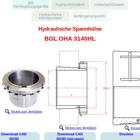
Hydraulische Spannhülse
BGL OHA 3140HL
Klicken zum Vergrößern
Klicken zum Vergrößern
Klicke
Download CAD
Download CAD
Drucken
2D/3D
2D/3D (mit lager)