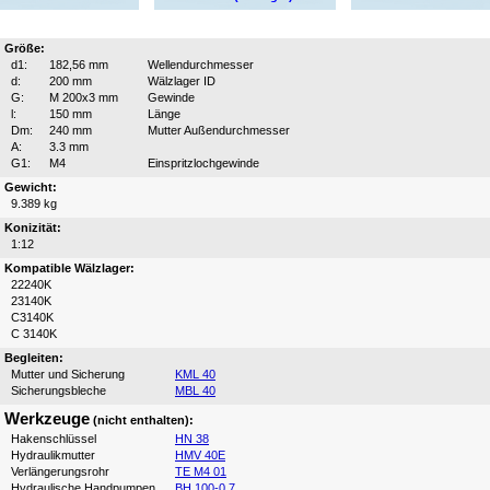
Größe:
d1:
182,56 mm
Wellendurchmesser
d:
200 mm
Wälzlager ID
G:
M 200x3 mm
Gewinde
l:
150 mm
Länge
Dm:
240 mm
Mutter Außendurchmesser
A:
3.3 mm
G1:
M4
Einspritzlochgewinde
Gewicht:
9.389 kg
Konizität:
1:12
Kompatible Wälzlager:
22240K
23140K
C3140K
C 3140K
Begleiten:
Mutter und Sicherung
KML 40
Sicherungsbleche
MBL 40
Werkzeuge
(nicht enthalten):
Hakenschlüssel
HN 38
Hydraulikmutter
HMV 40E
Verlängerungsrohr
TE M4 01
Hydraulische Handpumpen
BH 100-0.7