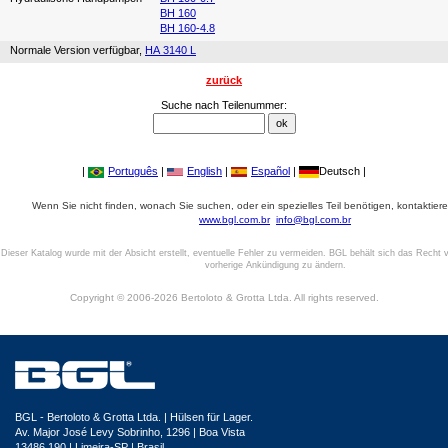
BH 160
BH 160-4.8
Normale Version verfügbar,
HA 3140 L
zurück
Suche nach Teilenummer:
|
Português
|
English
|
Español
|
Deutsch |
Wenn Sie nicht finden, wonach Sie suchen, oder ein spezielles Teil benötigen, kontaktiere
www.bgl.com.br
info@bgl.com.br
Dieser Katalog wurde mit der Absicht erstellt, eventuelle Fehler zu vermeiden. BGL behält sich das Recht v
vorherige Ankündigung zu ändern.
Copyright © 2006-2026 Bertoloto & Grotta Ltda. All rights reserved.
BGL - Bertoloto & Grotta Ltda. | Hülsen für Lager.
Av. Major José Levy Sobrinho, 1296 | Boa Vista
13486.190 | Limeira-SP | Brasil