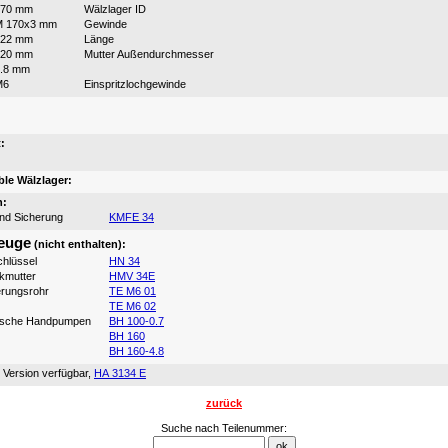
170 mm
Wälzlager ID
M 170x3 mm
Gewinde
122 mm
Länge
220 mm
Mutter Außendurchmesser
.8 mm
M6
Einspritzlochgewinde
:
:
le Wälzlager:
n:
und Sicherung
KMFE 34
euge
(nicht enthalten):
hlüssel
HN 34
ikmutter
HMV 34E
erungsrohr
TE M6 01
TE M6 02
ische Handpumpen
BH 100-0.7
BH 160
BH 160-4.8
 Version verfügbar,
HA 3134 E
zurück
Suche nach Teilenummer: