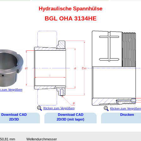
Hydraulische Spannhülse
BGL OHA 3134HE
n zum Vergrößern
Klicken zum Vergrößern
Klicken zum Vergrößer
Download CAD
Download CAD
Drucken
2D/3D
2D/3D (mit lager)
50,81 mm
Wellendurchmesser