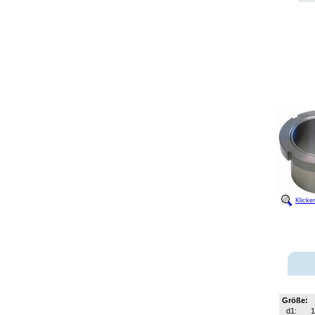
Klicke
Größe:
d1:
1