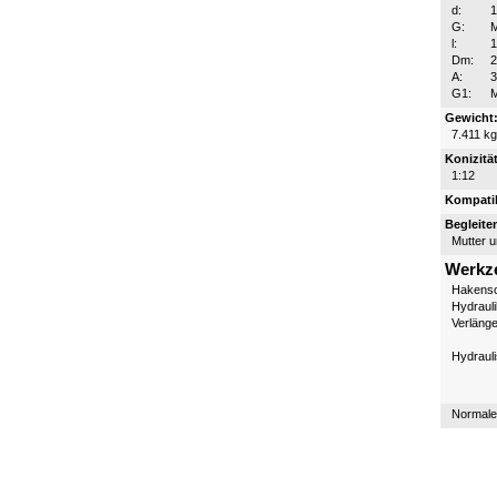
d:
G:
l:
Dm:
A:
3
G1:
Gewicht
7.411 kg
Konizität
1:12
Kompatib
Begleite
Mutter 
Werkz
Hakensc
Hydraul
Verläng
Hydraul
Normale