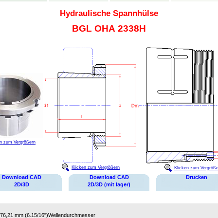
Hydraulische Spannhülse
BGL OHA 2338H
en zum Vergrößern
Klicken zum Vergrößern
Klicken zum Vergröße
Download CAD
Download CAD
Drucken
2D/3D
2D/3D (mit lager)
76,21 mm (6.15/16")
Wellendurchmesser