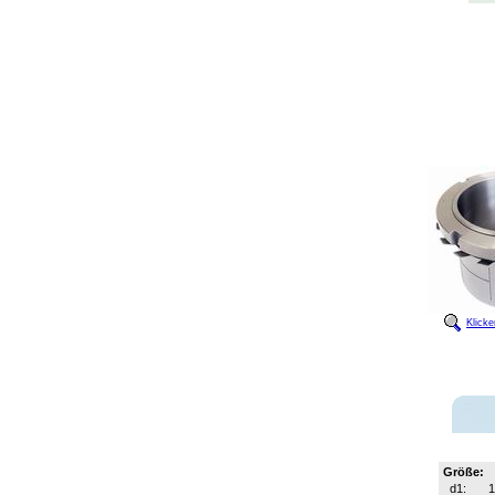
Klick
Größe:
d1:
1