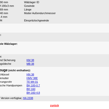
190 mm
Wälzlager ID
M 190x3 mm
Gewinde
169 mm
Länge
240 mm
Mutter Außendurchmesser
.4 mm
M4
Einspritzlochgewinde
:
:
le Wälzlager:
n:
und Sicherung
KM 38
ngsbleche
MB 38
euge
(nicht enthalten):
hlüssel
HN 38
ikmutter
HMV 38E
erungsrohr
TE M4 01
ische Handpumpen
BH 100-0.7
BH 160
BH 160-4.8
 Version verfügbar,
HA 2338
zurück