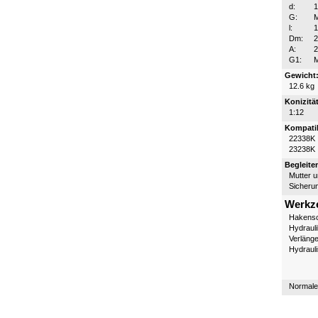
d:
G:
l:
Dm:
A:
2
G1:
Gewicht
12.6 kg
Konizität
1:12
Kompatib
22338K
23238K
Begleite
Mutter 
Sicheru
Werkz
Hakensc
Hydraul
Verläng
Hydraul
Normale