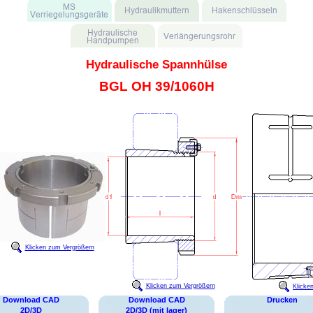
Hydraulische Spannhülse
BGL OH 39/1060H
Klicken zum Vergrößern
Klicken zum Vergrößern
Klicke
Download CAD
Download CAD
Drucken
2D/3D
2D/3D (mit lager)