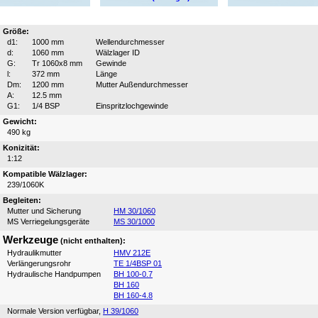
Größe:
d1:
1000 mm
Wellendurchmesser
d:
1060 mm
Wälzlager ID
G:
Tr 1060x8 mm
Gewinde
l:
372 mm
Länge
Dm:
1200 mm
Mutter Außendurchmesser
A:
12.5 mm
G1:
1/4 BSP
Einspritzlochgewinde
Gewicht:
490 kg
Konizität:
1:12
Kompatible Wälzlager:
239/1060K
Begleiten:
Mutter und Sicherung
HM 30/1060
MS Verriegelungsgeräte
MS 30/1000
Werkzeuge
(nicht enthalten):
Hydraulikmutter
HMV 212E
Verlängerungsrohr
TE 1/4BSP 01
Hydraulische Handpumpen
BH 100-0.7
BH 160
BH 160-4.8
Normale Version verfügbar,
H 39/1060