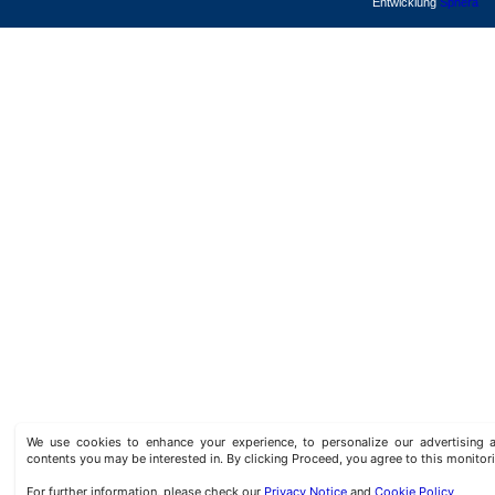
Entwicklung
Sphera
We use cookies to enhance your experience, to personalize our advertisin
contents you may be interested in. By clicking Proceed, you agree to this monitor
For further information, please check our
Privacy Notice
and
Cookie Policy