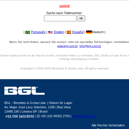
zurück
Suche nach Teilenummer:
|
Português
|
English
|
Español
|
Deutsch |
Wenn Sie nicht finden, wonach Sie suchen, oder ein spezielles Teil benötigen, kontaktiere
www.bgl.com.br
info@bgl.com.br
Dieser Katalog wurde mit der Absicht erstellt, eventuelle Fehler zu vermeiden. BGL behält sich das Recht v
vorherige Ankündigung zu ändern.
Copyright © 2006-2026 Bertoloto & Grotta Ltda. All rights reserved.
BGL - Bertoloto & Grotta Ltda. | Hülsen für Lager.
Av. Major José Levy Sobrinho, 1296 | Boa Vista
13486.190 | Limeira-SP | Brasil
|
+55 (19) 99392.2793 |
info@bgl.com.br
Alle Rechte Vorbehalten