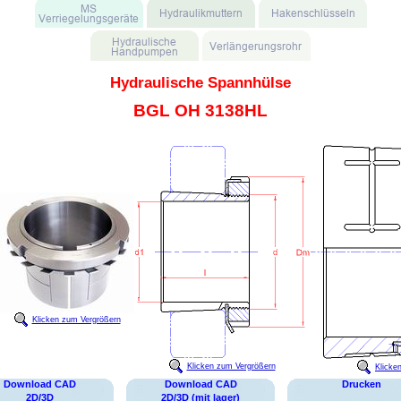
Hydraulische Spannhülse
BGL OH 3138HL
Klicken zum Vergrößern
Klicken zum Vergrößern
Klicke
Download CAD
Download CAD
Drucken
2D/3D
2D/3D (mit lager)