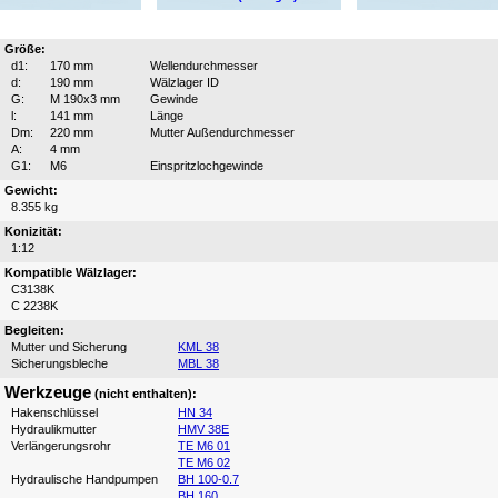
Größe:
d1:
170 mm
Wellendurchmesser
d:
190 mm
Wälzlager ID
G:
M 190x3 mm
Gewinde
l:
141 mm
Länge
Dm:
220 mm
Mutter Außendurchmesser
A:
4 mm
G1:
M6
Einspritzlochgewinde
Gewicht:
8.355 kg
Konizität:
1:12
Kompatible Wälzlager:
C3138K
C 2238K
Begleiten:
Mutter und Sicherung
KML 38
Sicherungsbleche
MBL 38
Werkzeuge
(nicht enthalten):
Hakenschlüssel
HN 34
Hydraulikmutter
HMV 38E
Verlängerungsrohr
TE M6 01
TE M6 02
Hydraulische Handpumpen
BH 100-0.7
BH 160