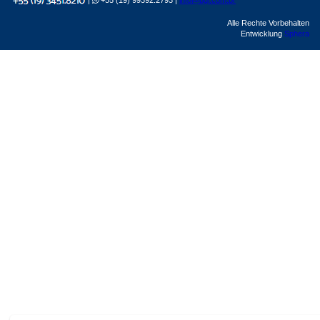
|
+55 (19) 99392.2793 |
info@bgl.com.br
Alle Rechte Vorbehalten
Entwicklung
Sphera