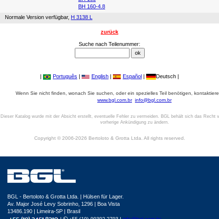
BH 160-4.8
Normale Version verfügbar,
H 3138 L
zurück
Suche nach Teilenummer:
|
Português
|
English
|
Español
|
Deutsch |
Wenn Sie nicht finden, wonach Sie suchen, oder ein spezielles Teil benötigen, kontaktiere
www.bgl.com.br
info@bgl.com.br
Dieser Katalog wurde mit der Absicht erstellt, eventuelle Fehler zu vermeiden. BGL behält sich das Recht v
vorherige Ankündigung zu ändern.
Copyright © 2006-2026 Bertoloto & Grotta Ltda. All rights reserved.
BGL - Bertoloto & Grotta Ltda. | Hülsen für Lager.
Av. Major José Levy Sobrinho, 1296 | Boa Vista
13486.190 | Limeira-SP | Brasil