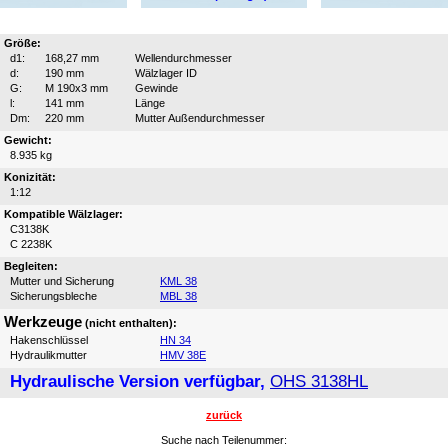
Größe:
d1:
168,27 mm
Wellendurchmesser
d:
190 mm
Wälzlager ID
G:
M 190x3 mm
Gewinde
l:
141 mm
Länge
Dm:
220 mm
Mutter Außendurchmesser
Gewicht:
8.935 kg
Konizität:
1:12
Kompatible Wälzlager:
C3138K
C 2238K
Begleiten:
Mutter und Sicherung
KML 38
Sicherungsbleche
MBL 38
Werkzeuge
(nicht enthalten):
Hakenschlüssel
HN 34
Hydraulikmutter
HMV 38E
Hydraulische Version verfügbar,
OHS 3138HL
zurück
Suche nach Teilenummer: