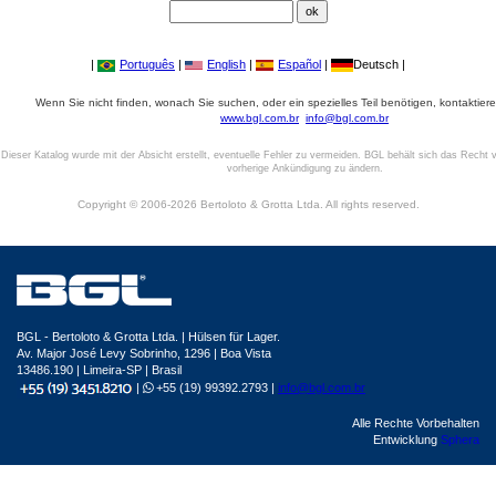
|
Português
|
English
|
Español
|
Deutsch |
Wenn Sie nicht finden, wonach Sie suchen, oder ein spezielles Teil benötigen, kontaktiere
www.bgl.com.br
info@bgl.com.br
Dieser Katalog wurde mit der Absicht erstellt, eventuelle Fehler zu vermeiden. BGL behält sich das Recht v
vorherige Ankündigung zu ändern.
Copyright © 2006-2026 Bertoloto & Grotta Ltda. All rights reserved.
BGL - Bertoloto & Grotta Ltda. | Hülsen für Lager.
Av. Major José Levy Sobrinho, 1296 | Boa Vista
13486.190 | Limeira-SP | Brasil
|
+55 (19) 99392.2793 |
info@bgl.com.br
Alle Rechte Vorbehalten
Entwicklung
Sphera