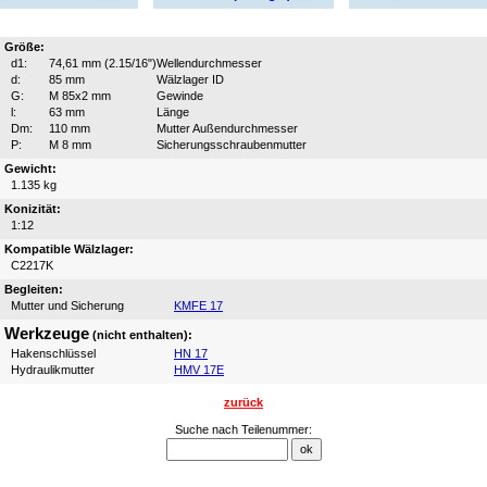
Größe:
d1:
74,61 mm (2.15/16")
Wellendurchmesser
d:
85 mm
Wälzlager ID
G:
M 85x2 mm
Gewinde
l:
63 mm
Länge
Dm:
110 mm
Mutter Außendurchmesser
P:
M 8 mm
Sicherungsschraubenmutter
Gewicht:
1.135 kg
Konizität:
1:12
Kompatible Wälzlager:
C2217K
Begleiten:
Mutter und Sicherung
KMFE 17
Werkzeuge
(nicht enthalten):
Hakenschlüssel
HN 17
Hydraulikmutter
HMV 17E
zurück
Suche nach Teilenummer: