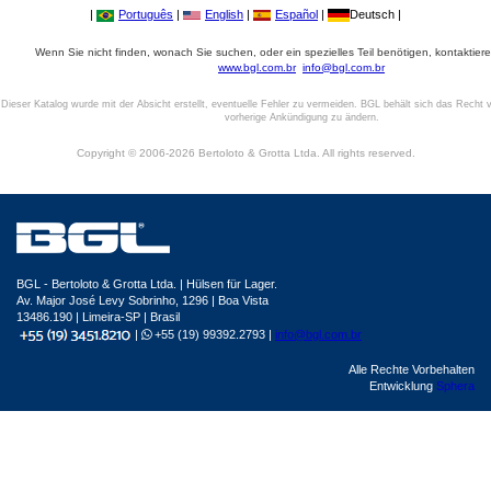
|
Português
|
English
|
Español
|
Deutsch |
Wenn Sie nicht finden, wonach Sie suchen, oder ein spezielles Teil benötigen, kontaktiere
www.bgl.com.br
info@bgl.com.br
Dieser Katalog wurde mit der Absicht erstellt, eventuelle Fehler zu vermeiden. BGL behält sich das Recht v
vorherige Ankündigung zu ändern.
Copyright © 2006-2026 Bertoloto & Grotta Ltda. All rights reserved.
BGL - Bertoloto & Grotta Ltda. | Hülsen für Lager.
Av. Major José Levy Sobrinho, 1296 | Boa Vista
13486.190 | Limeira-SP | Brasil
|
+55 (19) 99392.2793 |
info@bgl.com.br
Alle Rechte Vorbehalten
Entwicklung
Sphera