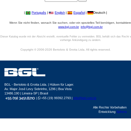
|
Português
|
English
|
Español
|
Deutsch |
Wenn Sie nicht finden, wonach Sie suchen, oder ein spezielles Teil benötigen, kontaktiere
www.bgl.com.br
info@bgl.com.br
Dieser Katalog wurde mit der Absicht erstellt, eventuelle Fehler zu vermeiden. BGL behält sich das Recht v
vorherige Ankündigung zu ändern.
Copyright © 2006-2026 Bertoloto & Grotta Ltda. All rights reserved.
BGL - Bertoloto & Grotta Ltda. | Hülsen für Lager.
Av. Major José Levy Sobrinho, 1296 | Boa Vista
13486.190 | Limeira-SP | Brasil
|
+55 (19) 99392.2793 |
info@bgl.com.br
Alle Rechte Vorbehalten
Entwicklung
Sphera