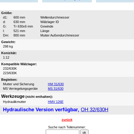
Größe:
d1:
600 mm
Wellendurchmesser
d:
630 mm
Wälzlager ID
G:
Tr 630x6 mm
Gewinde
l:
521 mm
Länge
Dm:
800 mm
Mutter Außendurchmesser
Gewicht:
298 kg
Konizität:
1:12
Kompatible Wälzlager:
232/630K
223/630K
Begleiten:
Mutter und Sicherung
HM 31/630
MS Verriegelungsgeräte
MS 31/630
Werkzeuge
(nicht enthalten):
Hydraulikmutter
HMV 126E
Hydraulische Version verfügbar,
OH 32/630H
zurück
Suche nach Teilenummer: