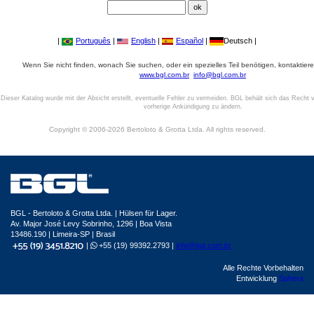
|
Português
|
English
|
Español
|
Deutsch |
Wenn Sie nicht finden, wonach Sie suchen, oder ein spezielles Teil benötigen, kontaktiere
www.bgl.com.br
info@bgl.com.br
Dieser Katalog wurde mit der Absicht erstellt, eventuelle Fehler zu vermeiden. BGL behält sich das Recht v
vorherige Ankündigung zu ändern.
Copyright © 2006-2026 Bertoloto & Grotta Ltda. All rights reserved.
BGL - Bertoloto & Grotta Ltda. | Hülsen für Lager.
Av. Major José Levy Sobrinho, 1296 | Boa Vista
13486.190 | Limeira-SP | Brasil
|
+55 (19) 99392.2793 |
info@bgl.com.br
Alle Rechte Vorbehalten
Entwicklung
Sphera