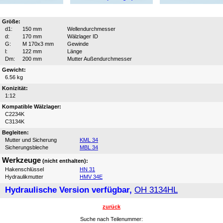
Größe:
d1:
150 mm
Wellendurchmesser
d:
170 mm
Wälzlager ID
G:
M 170x3 mm
Gewinde
l:
122 mm
Länge
Dm:
200 mm
Mutter Außendurchmesser
Gewicht:
6.56 kg
Konizität:
1:12
Kompatible Wälzlager:
C2234K
C3134K
Begleiten:
Mutter und Sicherung
KML 34
Sicherungsbleche
MBL 34
Werkzeuge
(nicht enthalten):
Hakenschlüssel
HN 31
Hydraulikmutter
HMV 34E
Hydraulische Version verfügbar,
OH 3134HL
zurück
Suche nach Teilenummer: