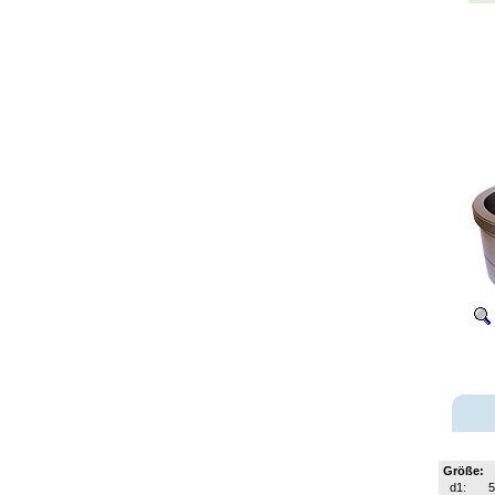
Größe:
d1: