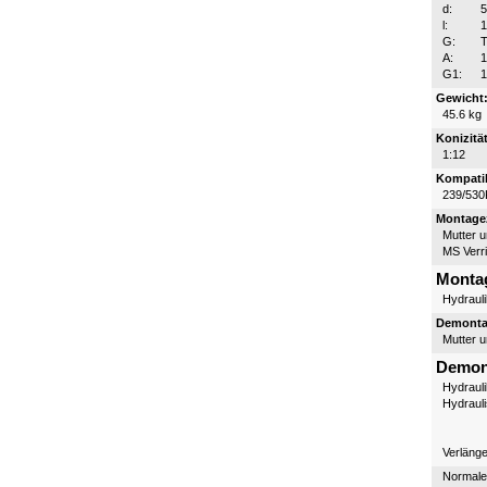
d:
l:
G:
T
A:
G1:
1
Gewicht
45.6 kg
Konizität
1:12
Kompatib
239/530
Montagez
Mutter 
MS Verr
Monta
Hydraul
Demontag
Mutter 
Demon
Hydraul
Hydraul
Verläng
Normale