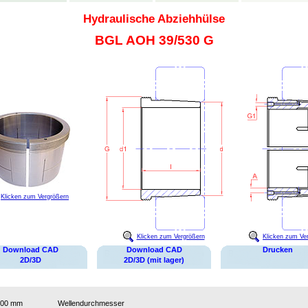
Hydraulische Abziehhülse
BGL AOH 39/530 G
Klicken zum Vergrößern
Klicken zum Vergrößern
Klicken zum Ve
Download CAD
Download CAD
Drucken
2D/3D
2D/3D (mit lager)
500 mm
Wellendurchmesser