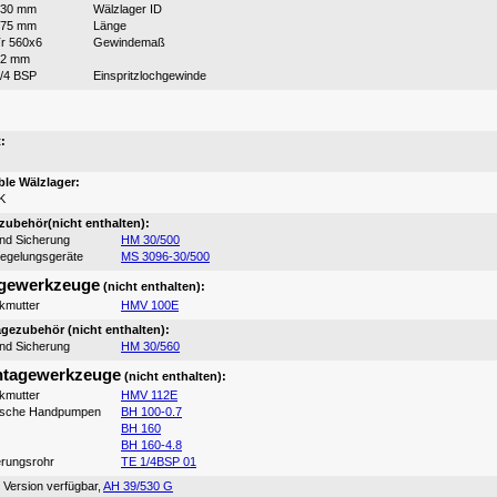
530 mm
Wälzlager ID
175 mm
Länge
r 560x6
Gewindemaß
12 mm
/4 BSP
Einspritzlochgewinde
:
:
le Wälzlager:
K
ubehör(nicht enthalten):
und Sicherung
HM 30/500
iegelungsgeräte
MS 3096-30/500
gewerkzeuge
(nicht enthalten):
ikmutter
HMV 100E
ezubehör (nicht enthalten):
und Sicherung
HM 30/560
tagewerkzeuge
(nicht enthalten):
ikmutter
HMV 112E
ische Handpumpen
BH 100-0.7
BH 160
BH 160-4.8
erungsrohr
TE 1/4BSP 01
 Version verfügbar,
AH 39/530 G