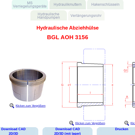
Hydraulische Abziehhülse
BGL AOH 3156
Klicken zum Vergrößern
Klicken zum Vergrößern
Kli
Download CAD
Download CAD
Drucken
2D/3D
2D/3D (mit lager)