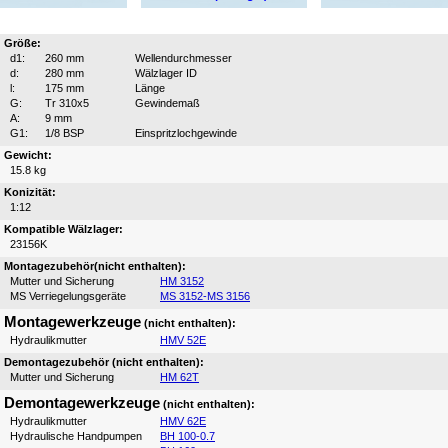
Größe:
d1:
260 mm
Wellendurchmesser
d:
280 mm
Wälzlager ID
l:
175 mm
Länge
G:
Tr 310x5
Gewindemaß
A:
9 mm
G1:
1/8 BSP
Einspritzlochgewinde
Gewicht:
15.8 kg
Konizität:
1:12
Kompatible Wälzlager:
23156K
Montagezubehör(nicht enthalten):
Mutter und Sicherung
HM 3152
MS Verriegelungsgeräte
MS 3152-MS 3156
Montagewerkzeuge
(nicht enthalten):
Hydraulikmutter
HMV 52E
Demontagezubehör (nicht enthalten):
Mutter und Sicherung
HM 62T
Demontagewerkzeuge
(nicht enthalten):
Hydraulikmutter
HMV 62E
Hydraulische Handpumpen
BH 100-0.7