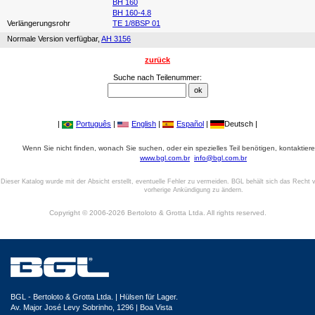
BH 160
BH 160-4.8
Verlängerungsrohr
TE 1/8BSP 01
Normale Version verfügbar,
AH 3156
zurück
Suche nach Teilenummer:
|
Português
|
English
|
Español
|
Deutsch |
Wenn Sie nicht finden, wonach Sie suchen, oder ein spezielles Teil benötigen, kontaktiere
www.bgl.com.br
info@bgl.com.br
Dieser Katalog wurde mit der Absicht erstellt, eventuelle Fehler zu vermeiden. BGL behält sich das Recht v
vorherige Ankündigung zu ändern.
Copyright © 2006-2026 Bertoloto & Grotta Ltda. All rights reserved.
BGL - Bertoloto & Grotta Ltda. | Hülsen für Lager.
Av. Major José Levy Sobrinho, 1296 | Boa Vista