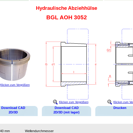
Hydraulische Abziehhülse
BGL AOH 3052
Klicken zum Vergrößern
Klicken zum Vergrößern
Klicken zum Ve
Download CAD
Download CAD
Drucken
2D/3D
2D/3D (mit lager)
240 mm
Wellendurchmesser