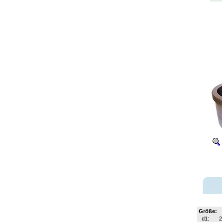
Größe:
d1: