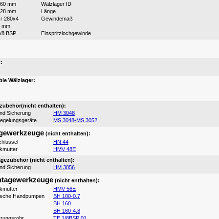
260 mm
Wälzlager ID
128 mm
Länge
r 280x4
Gewindemaß
8 mm
/8 BSP
Einspritzlochgewinde
:
:
le Wälzlager:
ubehör(nicht enthalten):
und Sicherung
HM 3048
iegelungsgeräte
MS 3048-MS 3052
gewerkzeuge
(nicht enthalten):
hlüssel
HN 44
ikmutter
HMV 48E
ezubehör (nicht enthalten):
und Sicherung
HM 3056
tagewerkzeuge
(nicht enthalten):
ikmutter
HMV 56E
ische Handpumpen
BH 100-0.7
BH 160
BH 160-4.8
erungsrohr
TE 1/8BSP 01