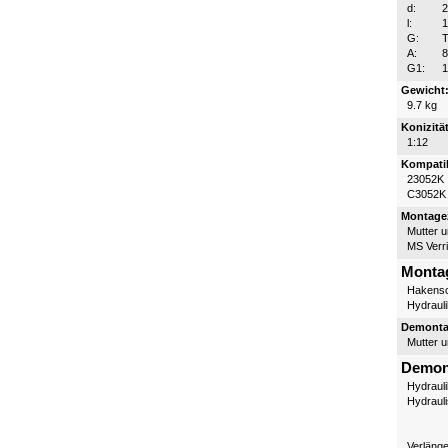
d:
l:
G:
T
A:
G1:
1
Gewicht
9.7 kg
Konizität
1:12
Kompatib
23052K
C3052K
Montagez
Mutter 
MS Verr
Monta
Hakensc
Hydraul
Demontag
Mutter 
Demon
Hydraul
Hydraul
Verläng