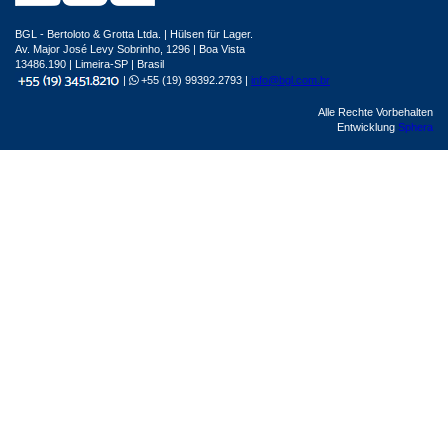
BGL - Bertoloto & Grotta Ltda. | Hülsen für Lager.
Av. Major José Levy Sobrinho, 1296 | Boa Vista
13486.190 | Limeira-SP | Brasil
|
+55 (19) 99392.2793 |
info@bgl.com.br
Alle Rechte Vorbehalten
Entwicklung
Sphera