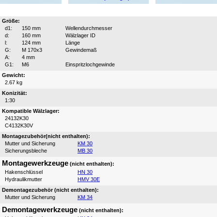
Größe:
d1:
150 mm
Wellendurchmesser
d:
160 mm
Wälzlager ID
l:
124 mm
Länge
G:
M 170x3
Gewindemaß
A:
4 mm
G1:
M6
Einspritzlochgewinde
Gewicht:
2.67 kg
Konizität:
1:30
Kompatible Wälzlager:
24132K30
C4132K30V
Montagezubehör(nicht enthalten):
Mutter und Sicherung
KM 30
Sicherungsbleche
MB 30
Montagewerkzeuge
(nicht enthalten):
Hakenschlüssel
HN 30
Hydraulikmutter
HMV 30E
Demontagezubehör (nicht enthalten):
Mutter und Sicherung
KM 34
Demontagewerkzeuge
(nicht enthalten):