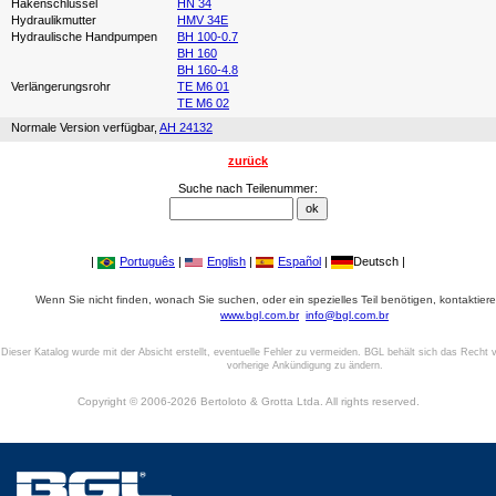
Hakenschlüssel
HN 34
Hydraulikmutter
HMV 34E
Hydraulische Handpumpen
BH 100-0.7
BH 160
BH 160-4.8
Verlängerungsrohr
TE M6 01
TE M6 02
Normale Version verfügbar,
AH 24132
zurück
Suche nach Teilenummer:
|
Português
|
English
|
Español
|
Deutsch |
Wenn Sie nicht finden, wonach Sie suchen, oder ein spezielles Teil benötigen, kontaktiere
www.bgl.com.br
info@bgl.com.br
Dieser Katalog wurde mit der Absicht erstellt, eventuelle Fehler zu vermeiden. BGL behält sich das Recht v
vorherige Ankündigung zu ändern.
Copyright © 2006-2026 Bertoloto & Grotta Ltda. All rights reserved.