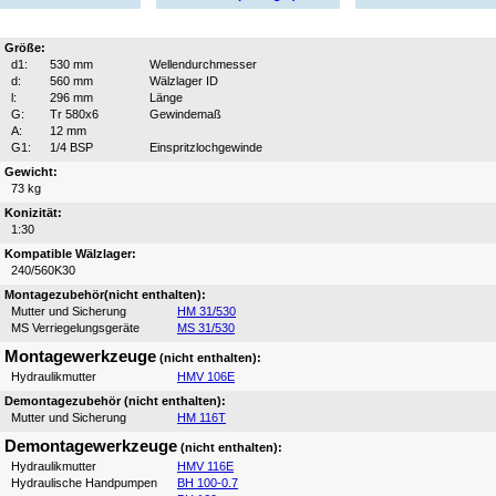
Größe:
d1:
530 mm
Wellendurchmesser
d:
560 mm
Wälzlager ID
l:
296 mm
Länge
G:
Tr 580x6
Gewindemaß
A:
12 mm
G1:
1/4 BSP
Einspritzlochgewinde
Gewicht:
73 kg
Konizität:
1:30
Kompatible Wälzlager:
240/560K30
Montagezubehör(nicht enthalten):
Mutter und Sicherung
HM 31/530
MS Verriegelungsgeräte
MS 31/530
Montagewerkzeuge
(nicht enthalten):
Hydraulikmutter
HMV 106E
Demontagezubehör (nicht enthalten):
Mutter und Sicherung
HM 116T
Demontagewerkzeuge
(nicht enthalten):
Hydraulikmutter
HMV 116E
Hydraulische Handpumpen
BH 100-0.7