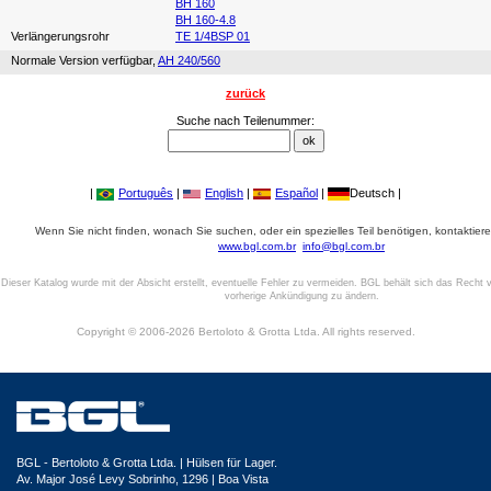
BH 160
BH 160-4.8
Verlängerungsrohr
TE 1/4BSP 01
Normale Version verfügbar,
AH 240/560
zurück
Suche nach Teilenummer:
|
Português
|
English
|
Español
|
Deutsch |
Wenn Sie nicht finden, wonach Sie suchen, oder ein spezielles Teil benötigen, kontaktiere
www.bgl.com.br
info@bgl.com.br
Dieser Katalog wurde mit der Absicht erstellt, eventuelle Fehler zu vermeiden. BGL behält sich das Recht v
vorherige Ankündigung zu ändern.
Copyright © 2006-2026 Bertoloto & Grotta Ltda. All rights reserved.
BGL - Bertoloto & Grotta Ltda. | Hülsen für Lager.
Av. Major José Levy Sobrinho, 1296 | Boa Vista