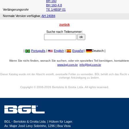
BH 160
BH 160-4.8
Verlängerungsrohr
TE 1/4BSP 01
Normale Version verfügbar,
AH 24084
zurück
Suche nach Teilenummer:
|
Português
|
English
|
Español
|
Deutsch |
Wenn Sie nicht finden, wonach Sie suchen, oder ein spezielles Teil benötigen, kontaktiere
www.bgl.com.br
info@bgl.com.br
Dieser Katalog wurde mit der Absicht erstellt, eventuelle Fehler zu vermeiden. BGL behält sich das Recht v
vorherige Ankündigung zu ändern.
Copyright © 2006-2026 Bertoloto & Grotta Ltda. All rights reserved.
BGL - Bertoloto & Grotta Ltda. | Hülsen für Lager.
Av. Major José Levy Sobrinho, 1296 | Boa Vista