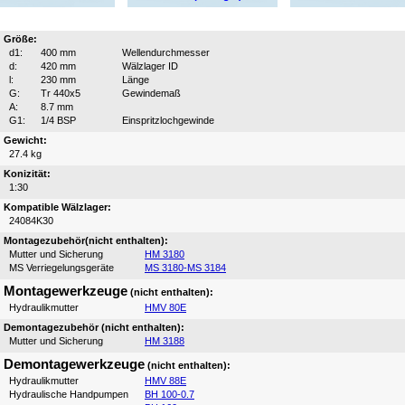
Größe:
d1:
400 mm
Wellendurchmesser
d:
420 mm
Wälzlager ID
l:
230 mm
Länge
G:
Tr 440x5
Gewindemaß
A:
8.7 mm
G1:
1/4 BSP
Einspritzlochgewinde
Gewicht:
27.4 kg
Konizität:
1:30
Kompatible Wälzlager:
24084K30
Montagezubehör(nicht enthalten):
Mutter und Sicherung
HM 3180
MS Verriegelungsgeräte
MS 3180-MS 3184
Montagewerkzeuge
(nicht enthalten):
Hydraulikmutter
HMV 80E
Demontagezubehör (nicht enthalten):
Mutter und Sicherung
HM 3188
Demontagewerkzeuge
(nicht enthalten):
Hydraulikmutter
HMV 88E
Hydraulische Handpumpen
BH 100-0.7