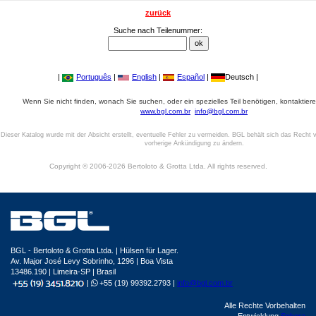
zurück
Suche nach Teilenummer:
|
Português
|
English
|
Español
|
Deutsch |
Wenn Sie nicht finden, wonach Sie suchen, oder ein spezielles Teil benötigen, kontaktiere
www.bgl.com.br
info@bgl.com.br
Dieser Katalog wurde mit der Absicht erstellt, eventuelle Fehler zu vermeiden. BGL behält sich das Recht v
vorherige Ankündigung zu ändern.
Copyright © 2006-2026 Bertoloto & Grotta Ltda. All rights reserved.
BGL - Bertoloto & Grotta Ltda. | Hülsen für Lager.
Av. Major José Levy Sobrinho, 1296 | Boa Vista
13486.190 | Limeira-SP | Brasil
|
+55 (19) 99392.2793 |
info@bgl.com.br
Alle Rechte Vorbehalten