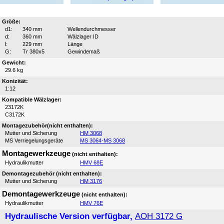
Größe:
d1:
340 mm
Wellendurchmesser
d:
360 mm
Wälzlager ID
l:
229 mm
Länge
G:
Tr 380x5
Gewindemaß
Gewicht:
29.6 kg
Konizität:
1:12
Kompatible Wälzlager:
23172K
C3172K
Montagezubehör(nicht enthalten):
Mutter und Sicherung
HM 3068
MS Verriegelungsgeräte
MS 3064-MS 3068
Montagewerkzeuge
(nicht enthalten):
Hydraulikmutter
HMV 68E
Demontagezubehör (nicht enthalten):
Mutter und Sicherung
HM 3176
Demontagewerkzeuge
(nicht enthalten):
Hydraulikmutter
HMV 76E
Hydraulische Version verfügbar,
AOH 3172 G