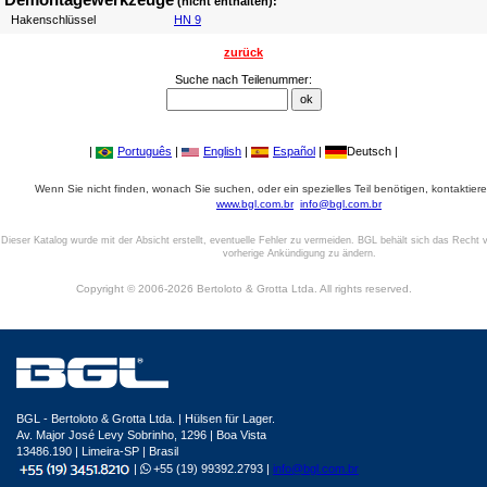
(nicht enthalten):
Hakenschlüssel
HN 9
zurück
Suche nach Teilenummer:
|
Português
|
English
|
Español
|
Deutsch |
Wenn Sie nicht finden, wonach Sie suchen, oder ein spezielles Teil benötigen, kontaktiere
www.bgl.com.br
info@bgl.com.br
Dieser Katalog wurde mit der Absicht erstellt, eventuelle Fehler zu vermeiden. BGL behält sich das Recht v
vorherige Ankündigung zu ändern.
Copyright © 2006-2026 Bertoloto & Grotta Ltda. All rights reserved.
BGL - Bertoloto & Grotta Ltda. | Hülsen für Lager.
Av. Major José Levy Sobrinho, 1296 | Boa Vista
13486.190 | Limeira-SP | Brasil
|
+55 (19) 99392.2793 |
info@bgl.com.br