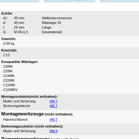
Größe:
d1:
35 mm
Wellendurchmesser
d:
40 mm
Wälzlager ID
l:
29 mm
Länge
G:
M 45x1,5
Gewindemaß
Gewicht:
0.08 kg
Konizität:
1:12
Kompatible Wälzlager:
1308K
2208K
21308K
22208K
C2208K
C2208KV
Montagezubehör(nicht enthalten):
Mutter und Sicherung
KM 7
Sicherungsbleche
MB 7
Montagewerkzeuge
(nicht enthalten):
Hakenschlüssel
HN 7
Demontagezubehör (nicht enthalten):
Mutter und Sicherung
KM 9
Demontagewerkzeuge