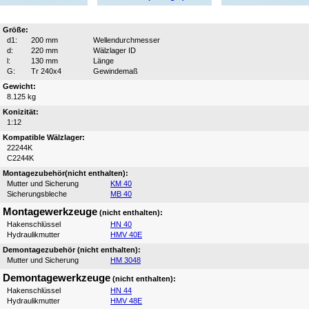
Größe:
d1:
200 mm
Wellendurchmesser
d:
220 mm
Wälzlager ID
l:
130 mm
Länge
G:
Tr 240x4
Gewindemaß
Gewicht:
8.125 kg
Konizität:
1:12
Kompatible Wälzlager:
22244K
C2244K
Montagezubehör(nicht enthalten):
Mutter und Sicherung
KM 40
Sicherungsbleche
MB 40
Montagewerkzeuge
(nicht enthalten):
Hakenschlüssel
HN 40
Hydraulikmutter
HMV 40E
Demontagezubehör (nicht enthalten):
Mutter und Sicherung
HM 3048
Demontagewerkzeuge
(nicht enthalten):
Hakenschlüssel
HN 44
Hydraulikmutter
HMV 48E