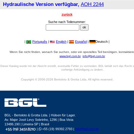
Hydraulische Version verfügbar,
AOH 2244
zurück
Suche nach Teilenummer:
|
Português
|
English
|
Español
|
Deutsch |
Wenn Sie nicht finden, wonach Sie suchen, oder ein spezielles Teil benötigen, kontaktiere
www.bgl.com.br
info@bgl.com.br
Dieser Katalog wurde mit der Absicht erstellt, eventuelle Fehler zu vermeiden. BGL behält sich das Recht v
vorherige Ankündigung zu ändern.
Copyright © 2006-2026 Bertoloto & Grotta Ltda. All rights reserved.
BGL - Bertoloto & Grotta Ltda. | Hülsen für Lager.
Av. Major José Levy Sobrinho, 1296 | Boa Vista
13486.190 | Limeira-SP | Brasil
|
+55 (19) 99392.2793 |
info@bgl.com.br