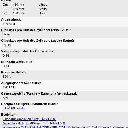
Größe:
Dm:
410 mm
Länge
l:
120 mm
Breite
h:
170 mm
Höhe
Arbeitsdruck:
100 Mpa
Ölauslass pro Hub des Zylinders (erste Stufe):
32 ml
Ölauslass pro Hub des Zylinders (zweite Stufe)):
2.5 ml
Volumenkapazität des Ölreservoirs:
0.94 l
Nutzbare Ölvolumen:
0.7 l
Kraft des Hebels:
300 N
Ausgangsport-Schnelllink:
1/4" BSP
Gesamtgewicht [Pumpe + Zubehör + Verpackung]:
5 Kg
Geeignet für Hydraulikmuttern HMVE:
HMV 10E a 84E
Begleiten:
Hochdruckschlauch (3 m) - MBH 160.
Messuhr mit Skala MPA und PSI - MABH 100.
Ausgabe mit Quick Link 1/4 "BSP - NIPLE ER (Kit besteht aus 1 Quick Link + 1 Kupplung +