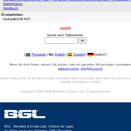
Stahlgehäuse.
Handbuch.
Öl empfohlen:
Hydrauliköl 68 HLP.
zurück
Suche nach Teilenummer:
|
Português
|
English
|
Español
|
Deutsch |
Wenn Sie nicht finden, wonach Sie suchen, oder ein spezielles Teil benötigen, kontaktiere
www.bgl.com.br
info@bgl.com.br
Dieser Katalog wurde mit der Absicht erstellt, eventuelle Fehler zu vermeiden. BGL behält sich das Recht v
vorherige Ankündigung zu ändern.
Copyright © 2006-2026 Bertoloto & Grotta Ltda. All rights reserved.
BGL - Bertoloto & Grotta Ltda. | Hülsen für Lager.
Av. Major José Levy Sobrinho, 1296 | Boa Vista