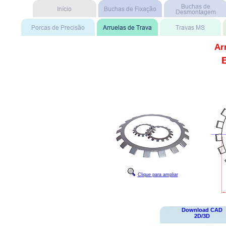
Ar
Clique para ampliar
Download CAD
2D/3D