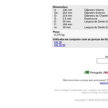
Dimensões:
d:
190 mm
Diâmetro Interno
Ds:
252 mm
Diâmetro Externo
D:
214 mm
Diâmetro do Chanfr
S:
2.5 mm
Espessura
E:
20 mm
Largura do Dente In
F:
184 mm
m:
18 mm
Largura do Dente E
Peso:
0.275 kg
Utilizada em conjunto com as porcas de fi
KM 38
KM 38 8F
Pe
|
Português |
Não encontrou a peça que procurava? Fa
www.bg
Esse catálogo foi elaborado com o objetivo de evita
direito de mudar as espec
Copyright © 2006-2026 Bertolo